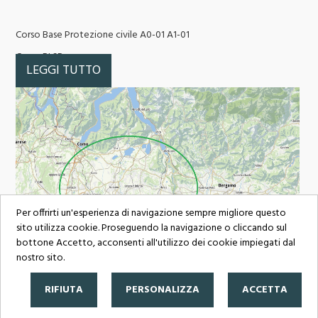
Corso Base Protezione civile A0-01 A1-01
Corso BLSD
LEGGI TUTTO
Corso Ricerca e Soccorso 5 moduli da 3 ore in Aula e esercitazioni
pratiche con esame finale.
Percorso di addestramento unita cinofila da soccorso articolato in
8 fasi con esame finale e di mantenimento annuale
Per offrirti un'esperienza di navigazione sempre migliore questo
sito utilizza cookie. Proseguendo la navigazione o cliccando sul
bottone Accetto, acconsenti all'utilizzo dei cookie impiegati dal
nostro sito.
Quando e dove ci troviamo
RIFIUTA
PERSONALIZZA
ACCETTA