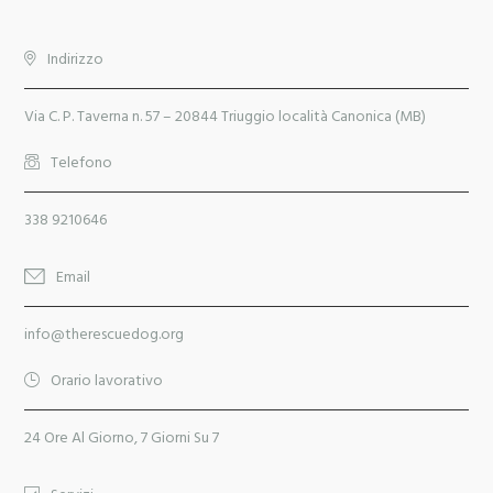
Indirizzo
Via C. P. Taverna n. 57 – 20844 Triuggio località Canonica (MB)
Telefono
338 9210646
Email
info@therescuedog.org
Orario lavorativo
24 Ore Al Giorno, 7 Giorni Su 7